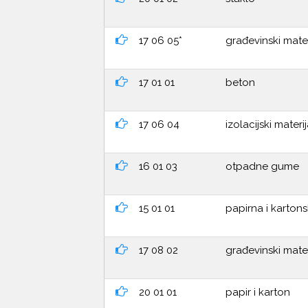
17 06 05*
građevinski mater
17 01 01
beton
17 06 04
izolacijski materi
16 01 03
otpadne gume
15 01 01
papirna i karton
17 08 02
građevinski mater
20 01 01
papir i karton