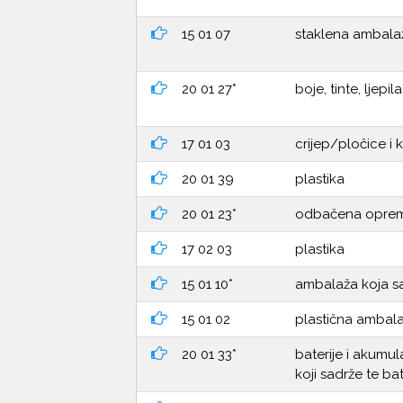
15 01 07
staklena ambala
20 01 27*
boje, tinte, ljepi
17 01 03
crijep/pločice i 
20 01 39
plastika
20 01 23*
odbačena oprema 
17 02 03
plastika
15 01 10*
ambalaža koja sad
15 01 02
plastična ambal
20 01 33*
baterije i akumul
koji sadrže te bat