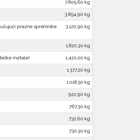
7.805,60 kg
3.854,90 kg
ljučujući prazne spremnike
3.120,90 kg
1.820,30 kg
 teške metale)
1.420,00 kg
1.377,20 kg
1.018,50 kg
922,90 kg
767,30 kg
732,60 kg
730,30 kg