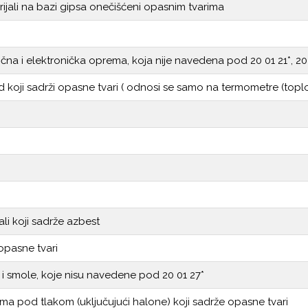
rijali na bazi gipsa onečišćeni opasnim tvarima
na i elektronička oprema, koja nije navedena pod 20 01 21*, 20 0
 koji sadrži opasne tvari ( odnosi se samo na termometre (toplom
jali koji sadrže azbest
opasne tvari
ila i smole, koje nisu navedene pod 20 01 27*
ma pod tlakom (uključujući halone) koji sadrže opasne tvari