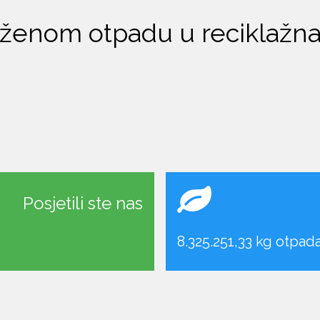
ženom otpadu u reciklažna
Posjetili ste nas
8.325.251,33 kg otpada