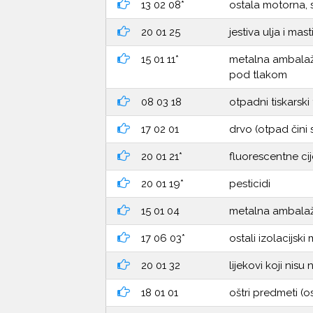
13 02 08*
ostala motorna, s
20 01 25
jestiva ulja i mast
15 01 11*
metalna ambalaža
pod tlakom
08 03 18
otpadni tiskarski
17 02 01
drvo (otpad čini
20 01 21*
fluorescentne cije
20 01 19*
pesticidi
15 01 04
metalna ambala
17 06 03*
ostali izolacijski 
20 01 32
lijekovi koji nis
18 01 01
oštri predmeti (o