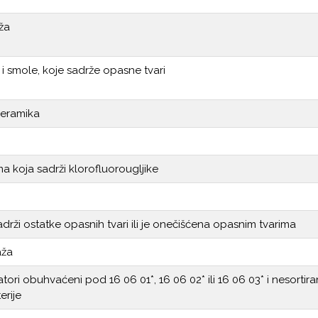
ža
la i smole, koje sadrže opasne tvari
keramika
koja sadrži klorofluorougljike
rži ostatke opasnih tvari ili je onečišćena opasnim tvarima
aža
atori obuhvaćeni pod 16 06 01*, 16 06 02* ili 16 06 03* i nesortira
erije