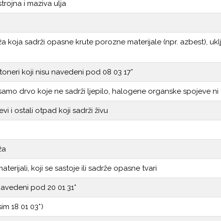
trojna i maziva ulja
i
 koja sadrži opasne krute porozne materijale (npr. azbest), uk
 toneri koji nisu navedeni pod 08 03 17*
 samo drvo koje ne sadrži ljepilo, halogene organske spojeve ni
vi i ostali otpad koji sadrži živu
ža
materijali, koji se sastoje ili sadrže opasne tvari
u navedeni pod 20 01 31*
sim 18 01 03*)