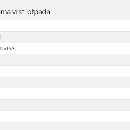
ma vrsti otpada
D
ANSTVA