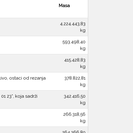
Masa
4.224.443,83
kg
593.498,40
kg
415.428,83
kg
ivo, ostaci od rezanja
378.822,81
kg
1 23*, koja sadrži
342.416,50
kg
266.318,56
kg
264.366,80