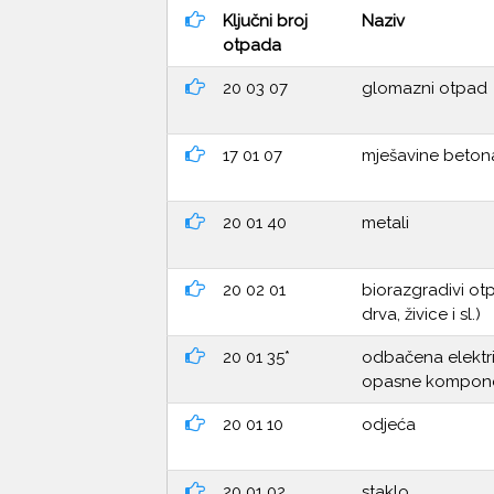
Ključni broj
Naziv
otpada
20 03 07
glomazni otpad
17 01 07
mješavine betona,
20 01 40
metali
20 02 01
biorazgradivi ot
drva, živice i sl.)
20 01 35*
odbačena električ
opasne kompon
20 01 10
odjeća
20 01 02
staklo