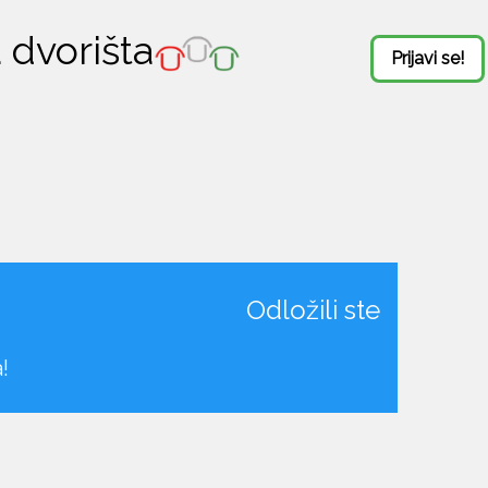
 dvorišta
Prijavi se!
Odložili ste
!