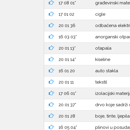
17 08 01*
građevinski mate
17 01 02
cigle
20 01 36
odbačena električ
16 03 03*
anorganski otpad
20 01 13*
otapala
20 01 14*
kiseline
16 01 20
auto stakla
20 01 11
tekstil
17 06 01*
izolacijski materi
20 01 37*
drvo koje sadrži 
20 01 28
boje, tinte, ljep
16 05 04*
plinovi u posuda