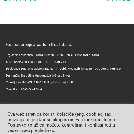
Gospodarenje otpadom Sisak d.o.o.
Trg Josipa Mađerića 1, Sisak, OIB: 25388753075, OTP banka d.d. Sisak,
S. i A. Radića 28, HR0224070001188006741
Direktorica: Dubravka Šebek, mag.admin.publ., Predsjednik nadzornog odbora: Tomislav
Dumančić, Skupština: Gradonačelnik Grada Siska
Temeljni kapital: 678.558,63 EUR uplaćen u cijelosti
Vlasništvo: 100% Grad Sisak
Ova web stranica koristi kolačiće (eng. cookies) radi
pružanja boljeg korisničkog iskustva i funkcionalnosti.
Postavke kolačića možete kontrolirati i konfigurirati u
Copyright © 2026 | Gospodarenje otpadom Sisak d.o.o.
vašem web pregledniku.