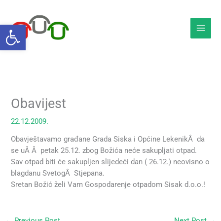
Skip
to
Open toolbar
content
Obavijest
22.12.2009.
Obavještavamo građane Grada Siska i Općine LekenikÂ da
se uÂ Â petak 25.12. zbog Božića neće sakupljati otpad.
Sav otpad biti će sakupljen slijedeći dan ( 26.12.) neovisno o
blagdanu SvetogÂ Stjepana.
Sretan Božić želi Vam Gospodarenje otpadom Sisak d.o.o.!
←
Previous Post
Next Post
→