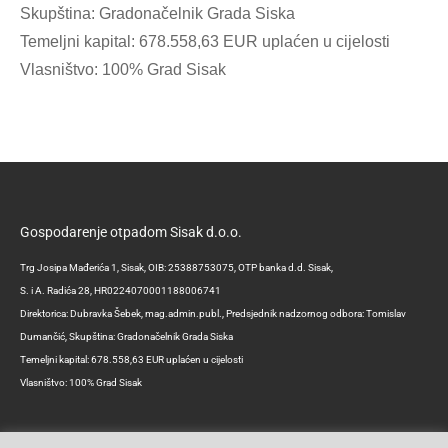
Skupština: Gradonačelnik Grada Siska
Temeljni kapital: 678.558,63 EUR uplaćen u cijelosti
Vlasništvo: 100% Grad Sisak
Gospodarenje otpadom Sisak d.o.o.
Trg Josipa Mađerića 1, Sisak, OIB: 25388753075, OTP banka d.d. Sisak,
S. i A. Radića 28, HR0224070001188006741
Direktorica: Dubravka Šebek, mag.admin.publ., Predsjednik nadzornog odbora: Tomislav
Dumančić, Skupština: Gradonačelnik Grada Siska
Temeljni kapital: 678.558,63 EUR uplaćen u cijelosti
Vlasništvo: 100% Grad Sisak