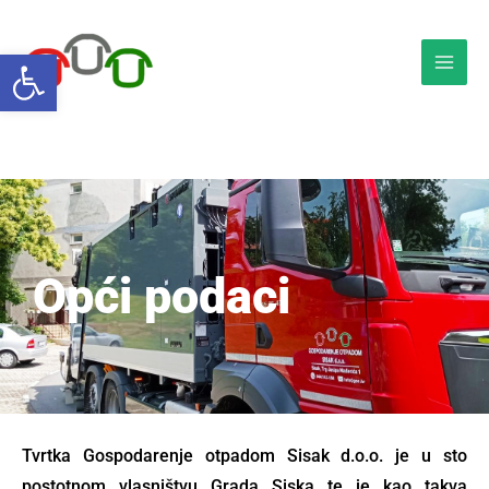
Skip
to
Open toolbar
content
Opći podaci
Tvrtka Gospodarenje otpadom Sisak d.o.o. je u sto
postotnom vlasništvu Grada Siska te je kao takva