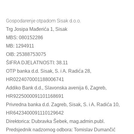
Gospodarenje otpadom Sisak d.o.o.
Trg Josipa Mađerića 1, Sisak
MBS: 080152286
MB: 1294911
OIB: 25388753075
ŠIFRA DJELATNOSTI: 38.11
OTP banka d.d. Sisak, S. i A. Radića 28,
HR0224070001188006741
Addiko Bank d.d., Slavonska avenija 6, Zagreb,
HR9225000091101168691
Privredna banka d.d. Zagreb, Sisak, S. i A. Radića 10,
HR6423400091110129642
Direktorica: Dubravka Šebek, mag.admin.publ.
Predsjednik nadzornog odbora: Tomislav Dumančić