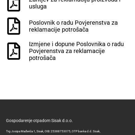
usluga
Poslovnik o radu Povjerenstva za
reklamacije potrošača
Izmjene i dopune Poslovnika o radu
Povjerenstva za reklamacije
potrošača
Gospodarenje otpadom Sisak d.o.o.
Trg Josipa Mađerića 1, Sisak, OIB: 25388753075, OTP banka d.d. Sisak,