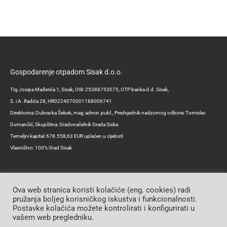
Gospodarenje otpadom Sisak d.o.o.
Trg Josipa Mađerića 1, Sisak, OIB: 25388753075, OTP banka d.d. Sisak,
S. i A. Radića 28, HR0224070001188006741
Direktorica: Dubravka Šebek, mag.admin.publ., Predsjednik nadzornog odbora: Tomislav
Dumančić, Skupština: Gradonačelnik Grada Siska
Temeljni kapital: 678.558,63 EUR uplaćen u cijelosti
Vlasništvo: 100% Grad Sisak
Ova web stranica koristi kolačiće (eng. cookies) radi
pružanja boljeg korisničkog iskustva i funkcionalnosti.
Postavke kolačića možete kontrolirati i konfigurirati u
Copyright © 2026 | Gospodarenje otpadom Sisak d.o.o.
vašem web pregledniku.