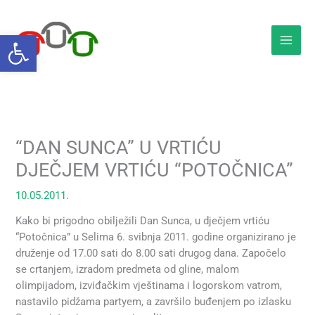
Skip
to
Open toolbar
content
“DAN SUNCA” U VRTIĆU
DJEČJEM VRTIĆU “POTOČNICA”
10.05.2011.
Kako bi prigodno obilježili Dan Sunca, u dječjem vrtiću
“Potočnica” u Selima 6. svibnja 2011. godine organizirano je
druženje od 17.00 sati do 8.00 sati drugog dana. Započelo
se crtanjem, izradom predmeta od gline, malom
olimpijadom, izviđačkim vještinama i logorskom vatrom,
nastavilo pidžama partyem, a završilo buđenjem po izlasku