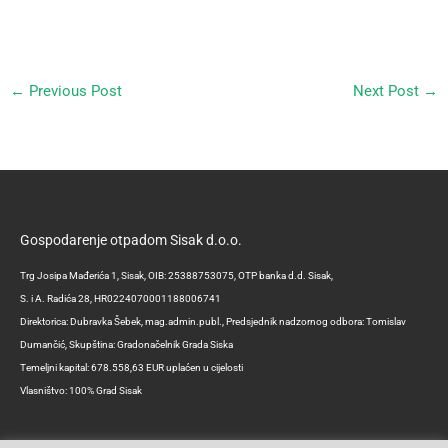
←
Previous Post
Next Post
→
Gospodarenje otpadom Sisak d.o.o.
Trg Josipa Mađerića 1, Sisak, OIB: 25388753075, OTP banka d.d. Sisak,
S. i A. Radića 28, HR0224070001188006741
Direktorica: Dubravka Šebek, mag.admin.publ., Predsjednik nadzornog odbora: Tomislav
Dumančić, Skupština: Gradonačelnik Grada Siska
Temeljni kapital: 678.558,63 EUR uplaćen u cijelosti
Vlasništvo: 100% Grad Sisak