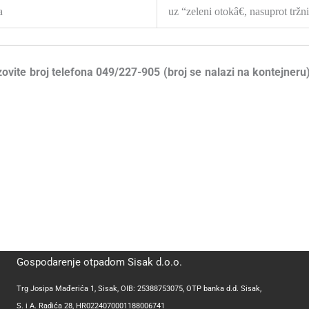
a
uz “zeleni otokâ€, nasuprot tržn
zovite broj telefona 049/227-905 (broj se nalazi na kontejneru
Gospodarenje otpadom Sisak d.o.o.
Trg Josipa Mađerića 1, Sisak, OIB: 25388753075, OTP banka d.d. Sisak,
S. i A. Radića 28, HR0224070001188006741