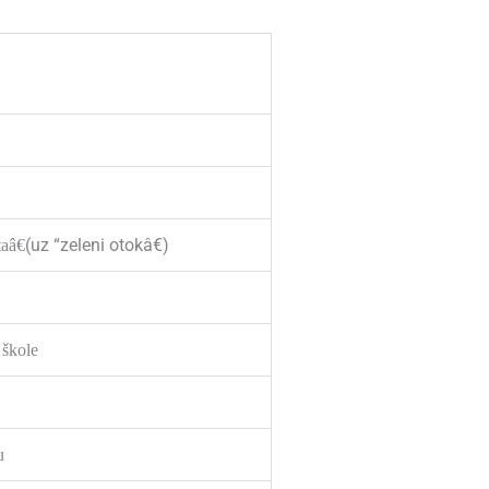
(uz “zeleni otokâ€)
aâ€
 škole
u