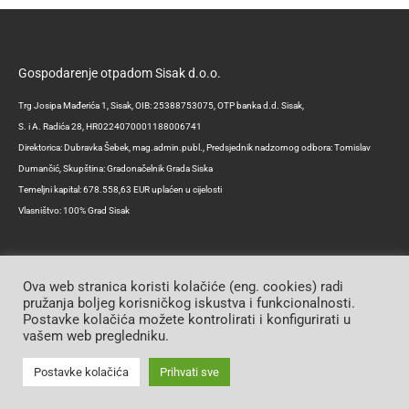
Gospodarenje otpadom Sisak d.o.o.
Trg Josipa Mađerića 1, Sisak, OIB: 25388753075, OTP banka d.d. Sisak,
S. i A. Radića 28, HR0224070001188006741
Direktorica: Dubravka Šebek, mag.admin.publ., Predsjednik nadzornog odbora: Tomislav
Dumančić, Skupština: Gradonačelnik Grada Siska
Temeljni kapital: 678.558,63 EUR uplaćen u cijelosti
Vlasništvo: 100% Grad Sisak
Ova web stranica koristi kolačiće (eng. cookies) radi
pružanja boljeg korisničkog iskustva i funkcionalnosti.
Postavke kolačića možete kontrolirati i konfigurirati u
Copyright © 2026 | Gospodarenje otpadom Sisak d.o.o.
vašem web pregledniku.
Postavke kolačića
Prihvati sve