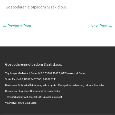
Gospodarenje otpadom Sisak d.o.o.
←
Previous Post
Next Post
→
Gospodarenje otpadom Sisak d.o.o.
Trg Josipa Mađerića 1, Sisak, OIB: 25388753075, OTP banka d.d. Sisak,
S. i A. Radića 28, HR0224070001188006741
Direktorica: Dubravka Šebek, mag.admin.publ., Predsjednik nadzornog odbora: Tomislav
Dumančić, Skupština: Gradonačelnik Grada Siska
Temeljni kapital: 678.558,63 EUR uplaćen u cijelosti
Vlasništvo: 100% Grad Sisak