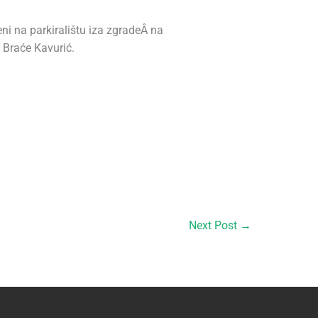
eni na parkiralištu iza zgradeÂ na
 Braće Kavurić.
Next Post
→