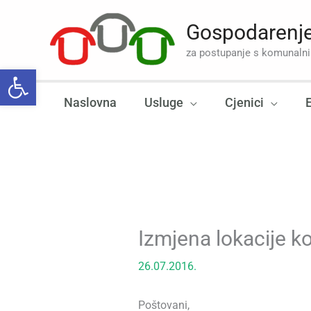
Skip
to
Gospodarenje
content
za postupanje s komunal
Open toolbar
Naslovna
Usluge
Cjenici
Izmjena lokacije ko
26.07.2016.
Poštovani,