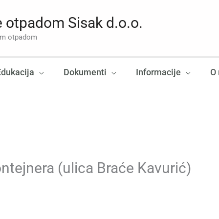
 otpadom Sisak d.o.o.
nim otpadom
Edukacija
Dokumenti
Informacije
O
ntejnera (ulica Braće Kavurić)