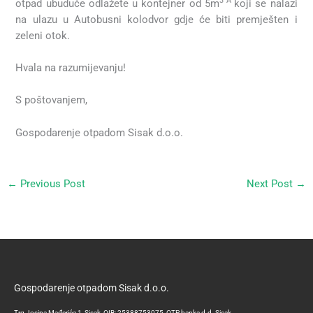
3 Â
otpad ubuduće odlažete u kontejner od 5m
koji se nalazi
na ulazu u Autobusni kolodvor gdje će biti premješten i
zeleni otok.
Hvala na razumijevanju!
S poštovanjem,
Gospodarenje otpadom Sisak d.o.o.
←
Previous Post
Next Post
→
Gospodarenje otpadom Sisak d.o.o.
Trg Josipa Mađerića 1, Sisak, OIB: 25388753075, OTP banka d.d. Sisak,