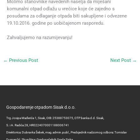
Molimo stanovnike navedenih naselja da miješani
komunalni otpad odlažu u vrećice koje će zajedno s
posudama za odlaganje otpada biti sakupljene i odvezene
19.10.2016. godine po uobičajenom rasporedu.
Zahvaljujemo na razumijevanju!
←
Previous Post
Next Post
→
Gospodarenje otpadom Sisak d.o.o.
Trg Josipa Mađerića 1, Sisak, OIB: 25388753075, OTP banka d.d. Sisak,
S. i A. Radića 28, HR0224070001188006741
Direktorica: Dubravka Šebek, mag.admin.publ., Predsjednik nadzornog odbora: Tomislav
Dumančić, Skupština: Gradonačelnik Grada Siska