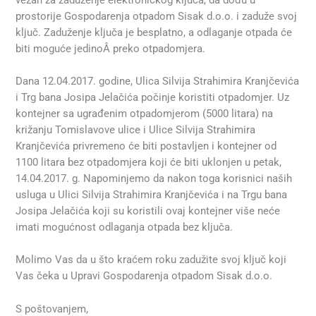
prostorije Gospodarenja otpadom Sisak d.o.o. i zaduže svoj
ključ. Zaduženje ključa je besplatno, a odlaganje otpada će
biti moguće jedinoÂ preko otpadomjera.
Dana 12.04.2017. godine, Ulica Silvija Strahimira Kranjčevića
i Trg bana Josipa Jelačića počinje koristiti otpadomjer. Uz
kontejner sa ugrađenim otpadomjerom (5000 litara) na
križanju Tomislavove ulice i Ulice Silvija Strahimira
Kranjčevića privremeno će biti postavljen i kontejner od
1100 litara bez otpadomjera koji će biti uklonjen u petak,
14.04.2017. g. Napominjemo da nakon toga korisnici naših
usluga u Ulici Silvija Strahimira Kranjčevića i na Trgu bana
Josipa Jelačića koji su koristili ovaj kontejner više neće
imati mogućnost odlaganja otpada bez ključa.
Molimo Vas da u što kraćem roku zadužite svoj ključ koji
Vas čeka u Upravi Gospodarenja otpadom Sisak d.o.o.
S poštovanjem,