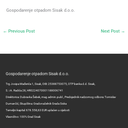
Gospodarenje otpadom Sisak d.o.o.
←
Previous Post
Next Post
→
Gospodarenje otpadom Sisak d.o.o.
Trg Josipa Mađerića 1, Sisak, OIB: 25388753075, OTP banka d.d. Sisak,
S. i A. Radića 28, HR0224070001188006741
Direktorica: Dubravka Šebek, mag.admin.publ., Predsjednik nadzornog odbora: Tomislav
Dumančić, Skupština: Gradonačelnik Grada Siska
Temeljni kapital: 678.558,63 EUR uplaćen u cijelosti
Vlasništvo: 100% Grad Sisak