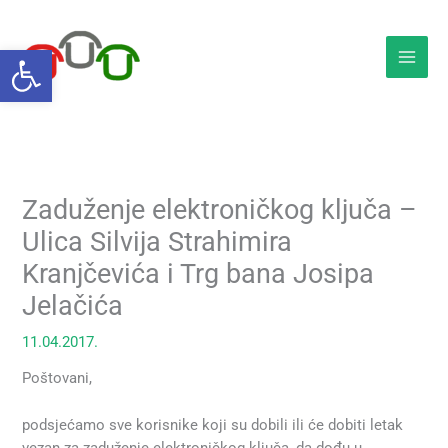
Skip
to
Open toolbar
content
Zaduženje elektroničkog ključa –
Ulica Silvija Strahimira
Kranjčevića i Trg bana Josipa
Jelačića
11.04.2017.
Poštovani,
podsjećamo sve korisnike koji su dobili ili će dobiti letak
vezan za zaduženje elektroničkog ključa, da dođu u