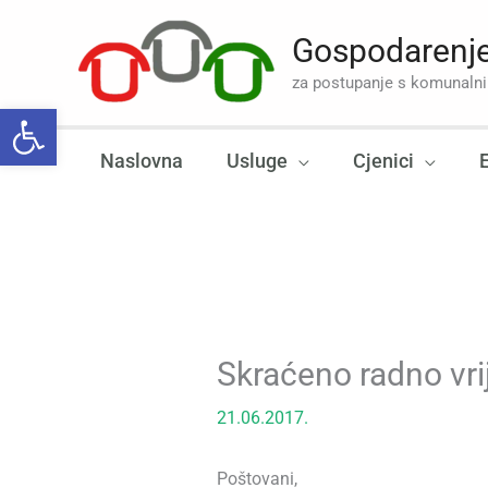
Skip
to
Gospodarenje
content
za postupanje s komunal
Open toolbar
Naslovna
Usluge
Cjenici
Skraćeno radno vri
21.06.2017.
Poštovani,