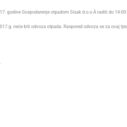
7. godine Gospodarenje otpadom Sisak d.o.o.Â raditi do 14:00 
017.g. neće biti odvoza otpada. Raspored odvoza se za ovaj tje
.