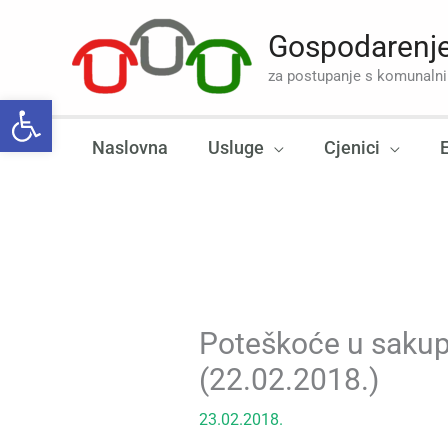
Skip
to
Gospodarenje
content
za postupanje s komunal
Open toolbar
Naslovna
Usluge
Cjenici
Poteškoće u sakup
(22.02.2018.)
23.02.2018.