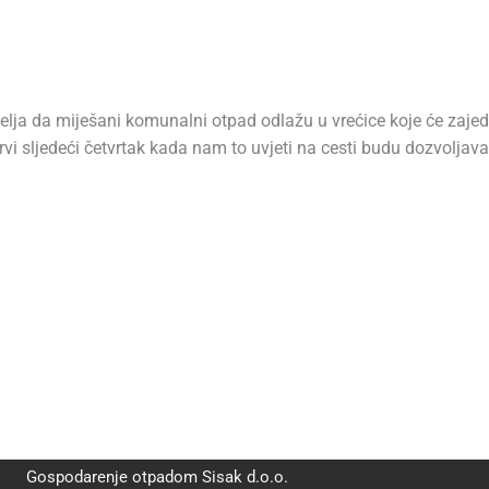
lja da miješani komunalni otpad odlažu u vrećice koje će zaj
vi sljedeći četvrtak kada nam to uvjeti na cesti budu dozvoljaval
Gospodarenje otpadom Sisak d.o.o.