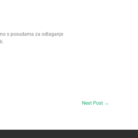
edno s posudama za odlaganje
i.
Next Post
→