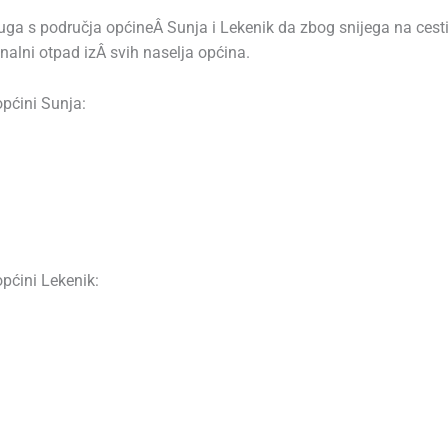
ga s područja općineÂ Sunja i Lekenik da zbog snijega na cesti
alni otpad izÂ svih naselja općina.
pćini Sunja:
pćini Lekenik: