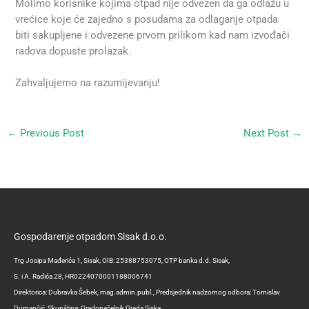
Molimo korisnike kojima otpad nije odvezen da ga odlažu u
vrećice koje će zajedno s posudama za odlaganje otpada
biti sakupljene i odvezene prvom prilikom kad nam izvođači
radova dopuste prolazak.
Zahvaljujemo na razumijevanju!
←
Previous Post
Next Post
→
Gospodarenje otpadom Sisak d.o.o.
Trg Josipa Mađerića 1, Sisak, OIB: 25388753075, OTP banka d.d. Sisak,
S. i A. Radića 28, HR0224070001188006741
Direktorica: Dubravka Šebek, mag.admin.publ., Predsjednik nadzornog odbora: Tomislav
Dumančić, Skupština: Gradonačelnik Grada Siska