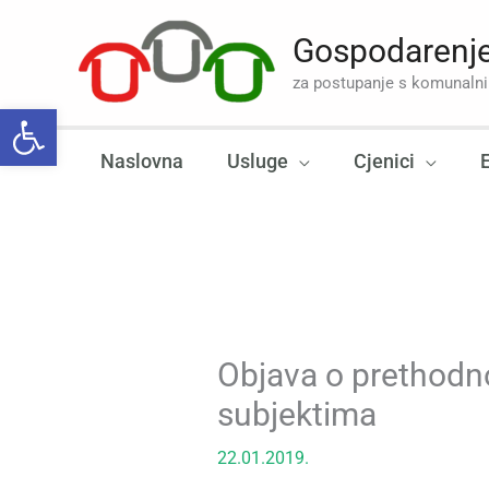
Skip
to
Gospodarenje
content
za postupanje s komunal
Open toolbar
Naslovna
Usluge
Cjenici
Objava o prethodn
subjektima
22.01.2019.