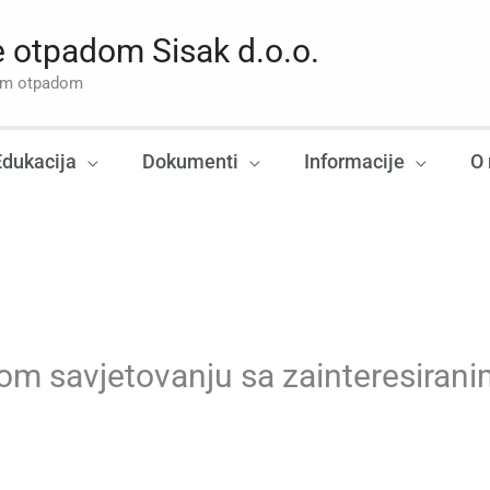
 otpadom Sisak d.o.o.
nim otpadom
Edukacija
Dokumenti
Informacije
O
om savjetovanju sa zainteresiran