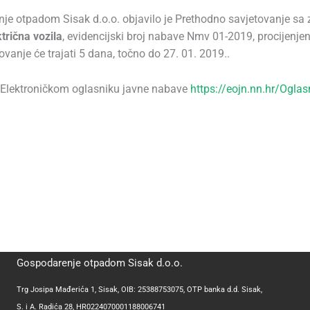
je otpadom Sisak d.o.o. objavilo je Prethodno savjetovanje sa
trična vozila
, evidencijski broj nabave Nmv 01-2019, procijenje
anje će trajati 5 dana, točno do 27. 01. 2019..
 Elektroničkom oglasniku javne nabave
https://eojn.nn.hr/Oglas
Gospodarenje otpadom Sisak d.o.o.
Trg Josipa Mađerića 1, Sisak, OIB: 25388753075, OTP banka d.d. Sisak,
S. i A. Radića 28, HR0224070001188006741