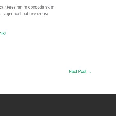
 zainteresiranim gospodarskim
na vrijednost nabave iznosi
nik/
Next Post
→