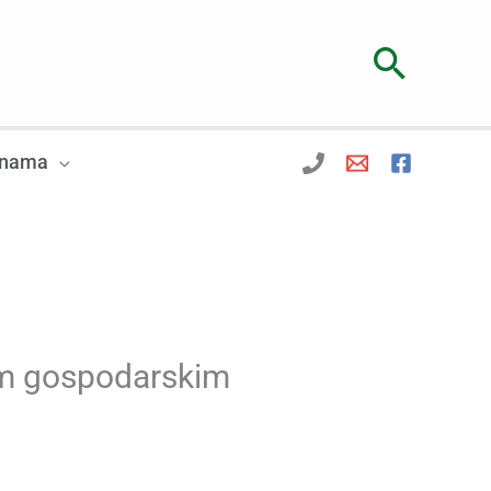
Searc
 nama
im gospodarskim