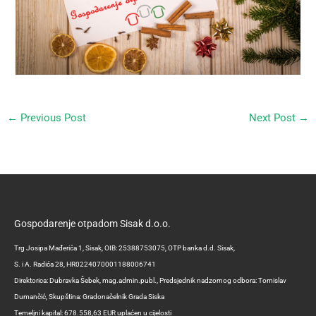
←
Previous Post
Next Post
→
Gospodarenje otpadom Sisak d.o.o.
Trg Josipa Mađerića 1, Sisak, OIB: 25388753075, OTP banka d.d. Sisak,
S. i A. Radića 28, HR0224070001188006741
Direktorica: Dubravka Šebek, mag.admin.publ., Predsjednik nadzornog odbora: Tomislav
Dumančić, Skupština: Gradonačelnik Grada Siska
Temeljni kapital: 678.558,63 EUR uplaćen u cijelosti