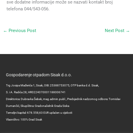
sve dodatne informacije može se nazvati kontakt broj
telefona 044/543-056.
←
Previous Post
Next Post
→
Gospodarenje otpadom Sisak d.o.o.
Trg Josipa Mađerića 1, Sisak, OIB: 25388753075, OTP banka d.d. Sisak,
S. i A. Radića 28, HR0224070001188006741
Direktorica: Dubravka Šebek, mag.admin.publ., Predsjednik nadzornog odbora: Tomislav
Dumančić, Skupština: Gradonačelnik Grada Siska
Temeljni kapital: 678.558,63 EUR uplaćen u cijelosti
Vlasništvo: 100% Grad Sisak