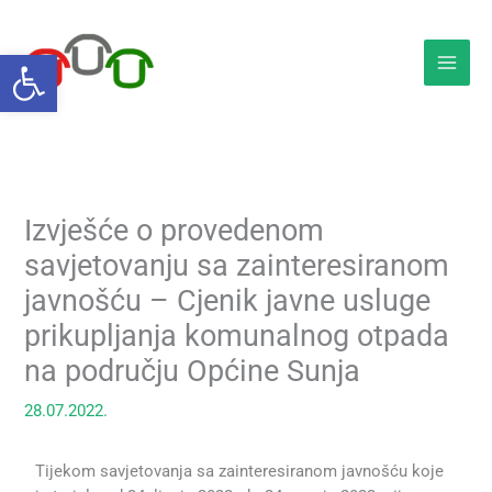
Skip
to
Open toolbar
content
Izvješće o provedenom
savjetovanju sa zainteresiranom
javnošću – Cjenik javne usluge
prikupljanja komunalnog otpada
na području Općine Sunja
28.07.2022.
Tijekom savjetovanja sa zainteresiranom javnošću koje