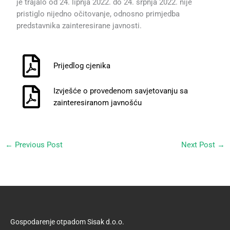
je trajalo od 24. lipnja 2022. do 24. srpnja 2022. nije
pristiglo nijedno očitovanje, odnosno primjedba
predstavnika zainteresirane javnosti.
Prijedlog cjenika
Izvješće o provedenom savjetovanju sa
zainteresiranom javnošću
←
Previous Post
Next Post
→
Gospodarenje otpadom Sisak d.o.o.