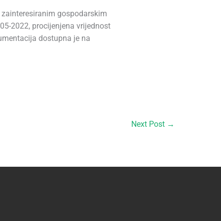
a zainteresiranim gospodarskim
 05-2022, procijenjena vrijednost
kumentacija dostupna je na
Next Post
→