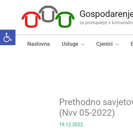
Skip
to
Gospodarenje
content
za postupanje s komunal
Open toolbar
Naslovna
Usluge
Cjenici
Prethodno savjeto
(Nvv 05-2022)
19.12.2022.