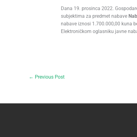
Dana 19. prosinca 2022. Gospodare
subjektima za predmet nabave
Nab
nabave iznosi 1.700.000,00 kuna be
Elektroničkom oglasniku javne na
←
Previous Post