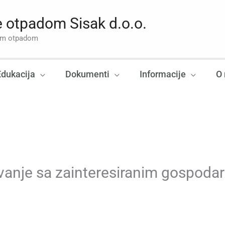
 otpadom Sisak d.o.o.
nim otpadom
Edukacija
Dokumenti
Informacije
O
vanje sa zainteresiranim gospoda