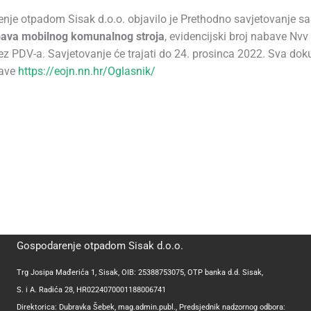
nje otpadom Sisak d.o.o. objavilo je Prethodno savjetovanje s
ava mobilnog komunalnog stroja
, evidencijski broj nabave Nvv
z PDV-a. Savjetovanje će trajati do 24. prosinca 2022. Sva do
bave
https://eojn.nn.hr/Oglasnik/
Gospodarenje otpadom Sisak d.o.o.
Trg Josipa Mađerića 1, Sisak, OIB: 25388753075, OTP banka d.d. Sisak,
S. i A. Radića 28, HR0224070001188006741
Direktorica: Dubravka Šebek, mag.admin.publ., Predsjednik nadzornog odbora: