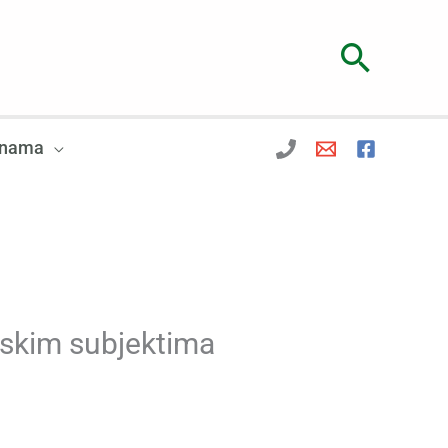
Searc
 nama
rskim subjektima