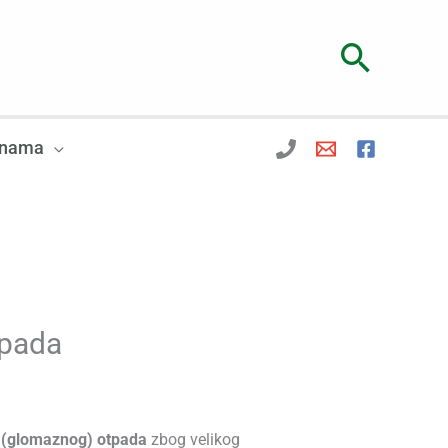
Searc
 nama
tpada
g (glomaznog) otpada
zbog velikog