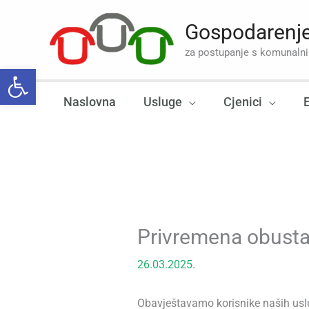
Skip
to
Gospodarenje
content
za postupanje s komunal
Open toolbar
Naslovna
Usluge
Cjenici
Privremena obusta
26.03.2025.
Obavještavamo korisnike naših us