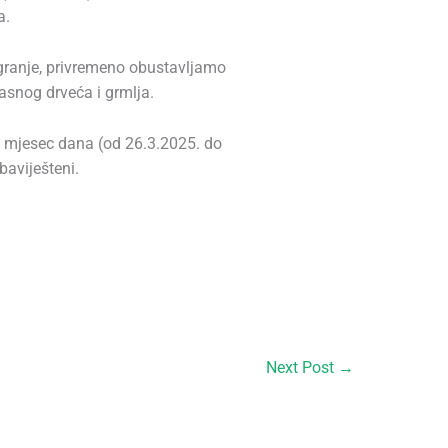
a.
 granje, privremeno obustavljamo
rasnog drveća i grmlja.
 mjesec dana (od 26.3.2025. do
baviješteni.
Next Post
→