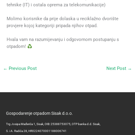
tehnike (IT) i ostala oprema za telekomunikacije)
Molimo korisnike da prije dolaska u reciklažno dvorište
provjere kojoj kategoriji pripada njihov otpad.
Hvala vam na razumijevanju i odgovornom postupanju s
otpadom!
←
Previous Post
Next Post
→
Gospodarenje otpadom Sisak d.o.o.
Trg Josipa Mađerića 1, Sisak, OIB: 25388753075, OTP banka d.d. Sisak,
S. i A. Radića 28, HR0224070001188006741