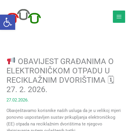
Skip
to
Open toolbar
content
OBAVIJEST GRAĐANIMA O
ELEKTRONIČKOM OTPADU U
RECIKLAŽNIM DVORIŠTIMA 🗓
27. 2. 2026.
27.02.2026.
Obavještavamo korisnike naših usluga da je u velikoj mjeri
ponovno uspostavljen sustav prikupljanja elektroničkog
(EE) otpada na reciklažnim dvorištima te njegovo
zbrinjavanje putem ovlaštenih tvrtki.