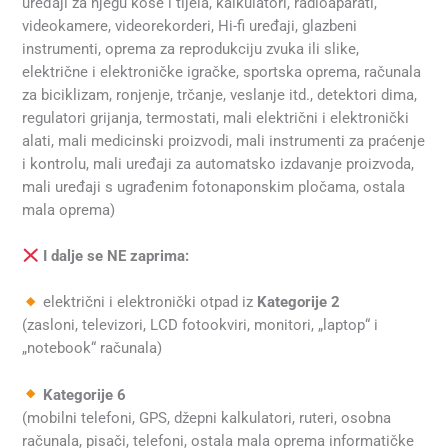
uređaji za njegu kose i tijela, kalkulatori, radioaparati,
videokamere, videorekorderi, Hi-fi uređaji, glazbeni
instrumenti, oprema za reprodukciju zvuka ili slike,
električne i elektroničke igračke, sportska oprema, računala
za biciklizam, ronjenje, trčanje, veslanje itd., detektori dima,
regulatori grijanja, termostati, mali električni i elektronički
alati, mali medicinski proizvodi, mali instrumenti za praćenje
i kontrolu, mali uređaji za automatsko izdavanje proizvoda,
mali uređaji s ugrađenim fotonaponskim pločama, ostala
mala oprema)
I dalje se NE zaprima:
električni i elektronički otpad iz
Kategorije 2
(zasloni, televizori, LCD fotookviri, monitori, „laptop“ i
„notebook“ računala)
Kategorije 6
(mobilni telefoni, GPS, džepni kalkulatori, ruteri, osobna
računala, pisači, telefoni, ostala mala oprema informatičke