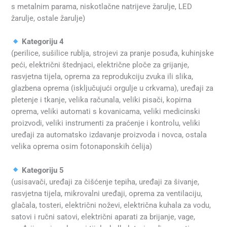
s metalnim parama, niskotlačne natrijeve žarulje, LED
žarulje, ostale žarulje)
Kategoriju 4
(perilice, sušilice rublja, strojevi za pranje posuđa, kuhinjske
peći, električni štednjaci, električne ploče za grijanje,
rasvjetna tijela, oprema za reprodukciju zvuka ili slika,
glazbena oprema (isključujući orgulje u crkvama), uređaji za
pletenje i tkanje, velika računala, veliki pisači, kopirna
oprema, veliki automati s kovanicama, veliki medicinski
proizvodi, veliki instrumenti za praćenje i kontrolu, veliki
uređaji za automatsko izdavanje proizvoda i novca, ostala
velika oprema osim fotonaponskih ćelija)
Kategoriju 5
(usisavači, uređaji za čišćenje tepiha, uređaji za šivanje,
rasvjetna tijela, mikrovalni uređaji, oprema za ventilaciju,
glačala, tosteri, električni noževi, električna kuhala za vodu,
satovi i ručni satovi, električni aparati za brijanje, vage,