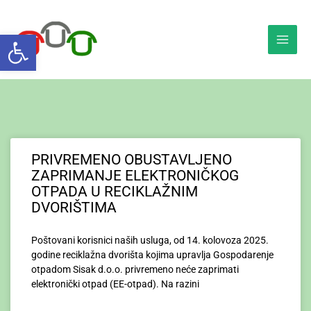
Skip
to
Open toolbar
content
PRIVREMENO OBUSTAVLJENO
ZAPRIMANJE ELEKTRONIČKOG
OTPADA U RECIKLAŽNIM
DVORIŠTIMA
Poštovani korisnici naših usluga, od 14. kolovoza 2025.
godine reciklažna dvorišta kojima upravlja Gospodarenje
otpadom Sisak d.o.o. privremeno neće zaprimati
elektronički otpad (EE-otpad). Na razini