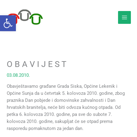
Skip
to
Open toolbar
content
O B A V I J E S T
03.08.2010.
Obavještavamo građane Grada Siska, Općine Lekenik i
Općine Sunja da u četvrtak 5. kolovoza 2010. godine, zbog
praznika Dan pobjede i domovinske zahvalnosti i Dan
hrvatskih branitelja, neće biti odvoza kućnog otpada. Od
petka 6. kolovoza 2010. godine, pa sve do subote 7.
kolovoza 2010. godine, sakupljat će se otpad prema
rasporedu pomaknutom za jedan dan.