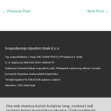
←
Previous Post
Next Post
→
Gospodarenje otpadom Sisak d.o.o.
Trg Josipa Mađerića 1, Sisak, OIB: 25388753075, OTP banka d.d. Sisak,
S. i A. Radića 28, HR0224070001188006741
Direktorica: Dubravka Šebek, mag.admin.publ., Predsjednik nadzornog odbora: Tomislav
Dumančić, Skupština: Gradonačelnik Grada Siska
Temeljni kapital: 678.558,63 EUR uplaćen u cijelosti
Vlasništvo: 100% Grad Sisak
Ova web stranica koristi kolačiće (eng. cookies) radi
pružanja boljeg korisničkog iskustva i funkcionalnosti.