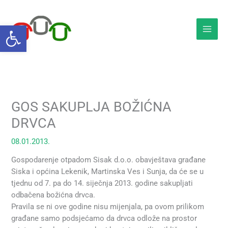
Skip
to
Open toolbar
content
GOS SAKUPLJA BOŽIĆNA
DRVCA
08.01.2013.
Gospodarenje otpadom Sisak d.o.o. obavještava građane
Siska i općina Lekenik, Martinska Ves i Sunja, da će se u
tjednu od 7. pa do 14. siječnja 2013. godine sakupljati
odbačena božićna drvca.
Pravila se ni ove godine nisu mijenjala, pa ovom prilikom
građane samo podsjećamo da drvca odlože na prostor