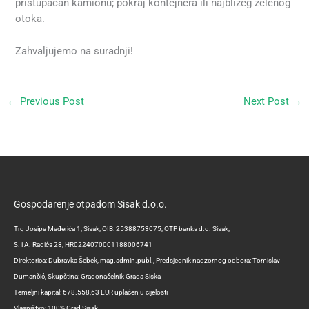
pristupačan kamionu; pokraj kontejnera ili najbližeg zelenog
otoka.
Zahvaljujemo na suradnji!
←
Previous Post
Next Post
→
Gospodarenje otpadom Sisak d.o.o.
Trg Josipa Mađerića 1, Sisak, OIB: 25388753075, OTP banka d.d. Sisak,
S. i A. Radića 28, HR0224070001188006741
Direktorica: Dubravka Šebek, mag.admin.publ., Predsjednik nadzornog odbora: Tomislav
Dumančić, Skupština: Gradonačelnik Grada Siska
Temeljni kapital: 678.558,63 EUR uplaćen u cijelosti
Vlasništvo: 100% Grad Sisak