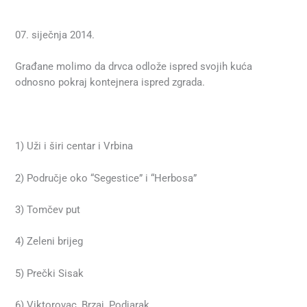
07. siječnja 2014.
Građane molimo da drvca odlože ispred svojih kuća
odnosno pokraj kontejnera ispred zgrada.
1) Uži i širi centar i Vrbina
2) Područje oko “Segestice” i “Herbosa”
3) Tomčev put
4) Zeleni brijeg
5) Prečki Sisak
6) Viktorovac, Brzaj, Podjarak