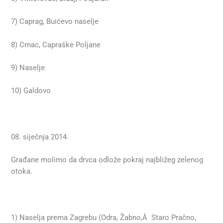
7) Caprag, Buićevo naselje
8) Crnac, Capraške Poljane
9) Naselje
10) Galdovo
08. siječnja 2014.
Građane molimo da drvca odlože pokraj najbližeg zelenog
otoka.
1) Naselja prema Zagrebu (Odra, Žabno,Â Staro Pračno,