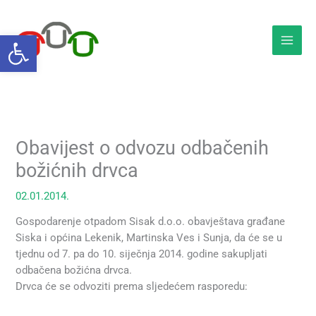
Skip
to
Open toolbar
content
Obavijest o odvozu odbačenih
božićnih drvca
02.01.2014.
Gospodarenje otpadom Sisak d.o.o. obavještava građane
Siska i općina Lekenik, Martinska Ves i Sunja, da će se u
tjednu od 7. pa do 10. siječnja 2014. godine sakupljati
odbačena božićna drvca.
Drvca će se odvoziti prema sljedećem rasporedu: