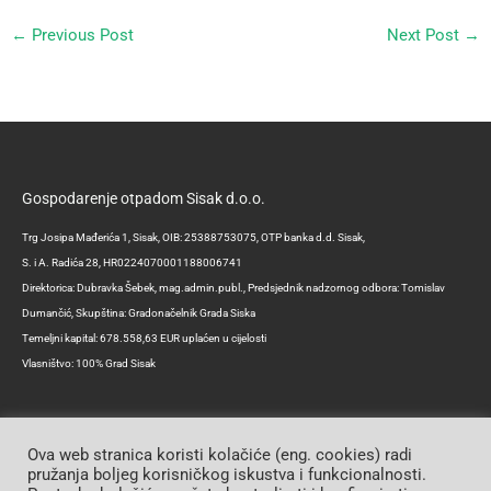
←
Previous Post
Next Post
→
Gospodarenje otpadom Sisak d.o.o.
Trg Josipa Mađerića 1, Sisak, OIB: 25388753075, OTP banka d.d. Sisak,
S. i A. Radića 28, HR0224070001188006741
Direktorica: Dubravka Šebek, mag.admin.publ., Predsjednik nadzornog odbora: Tomislav
Dumančić, Skupština: Gradonačelnik Grada Siska
Temeljni kapital: 678.558,63 EUR uplaćen u cijelosti
Vlasništvo: 100% Grad Sisak
Ova web stranica koristi kolačiće (eng. cookies) radi
pružanja boljeg korisničkog iskustva i funkcionalnosti.