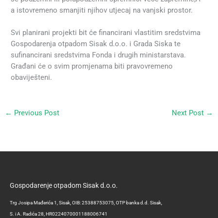
a istovremeno smanjiti njihov utjecaj na vanjski prostor.
Svi planirani projekti bit će financirani vlastitim sredstvima
Gospodarenja otpadom Sisak d.o.o. i Grada Siska te
sufinancirani sredstvima Fonda i drugih ministarstava.
Građani će o svim promjenama biti pravovremeno
obaviješteni.
←
Previous Post
Next Post
→
Gospodarenje otpadom Sisak d.o.o.
Trg Josipa Mađerića 1, Sisak, OIB: 25388753075, OTP banka d.d. Sisak,
S. i A. Radića 28, HR0224070001188006741