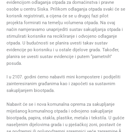
evidencijom odlaganja otpada za domaćinstva i pravne
osobe u centru Siska. Prilikom odlaganja otpada svaki će se
korisnik registrirati, a cijena će se u drugoj fazi pilot
projekta formirati na temelju volumena otpada. Na ovaj
način namjeravamo unaprijediti sustav sakupljanja otpada i
stimulirati korisnike na recikliranje i odvojeno odlaganje
otpada. U budućnosti se planira uvesti takav sustav
evidencije po korisniku i u ostale dijelove grada. Također,
planira se uvesti sustav evidencije i putem “pametnih”
posuda.
I u 2107. godini ćemo nabaviti mini kompostere i podijeliti
zainteresiranim građanima kao i započeti sa sustavnim
sakupljanjem biootpada.
Nabavit će se i nova komunalna oprema za sakupljanje
miješanog komunalnog otpada i odvojeno sakupljanje
biootpada, papira, stakla, plastike, metala i tekstila. U gušće
naseljenim dijelovima grada i u pješačkoj zoni, postavit će
se podzemni ili polupodzemni spremnici veće zapremine,Â