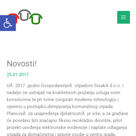
Skip
to
Open toolbar
content
Novosti!
25.01.2017.
UÂ 2017. godini GospodarenjeÂ otpadom SisakÂ d.o.o. i
nadalje će ustrajati na kvalitetnom pružanju usluga svim
korisnicima te pri tome osigurati modernu tehnologiju i
opremu u postupku zbrinjavanja komunalnog otpada.
PlanovaÂ za unapređenje djelatnostiÂ je više, a za građane
će posebno biti značajno fiksno reciklažno dvorište, pilot
projekt uvođenja elektronske evidencije i naplate odlaganja
otpada za domaćinstva i pravne osobe u centru grada,