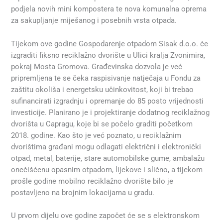
podjela novih mini kompostera te nova komunalna oprema
za sakupljanje miješanog i posebnih vrsta otpada.
Tijekom ove godine Gospodarenje otpadom Sisak d.o.o. će
izgraditi fiksno reciklažno dvorište u Ulici kralja Zvonimira,
pokraj Mosta Gromova. Građevinska dozvola je već
pripremljena te se čeka raspisivanje natječaja u Fondu za
zaštitu okoliša i energetsku učinkovitost, koji bi trebao
sufinancirati izgradnju i opremanje do 85 posto vrijednosti
investicije. Planirano je i projektiranje dodatnog reciklažnog
dvorišta u Capragu, koje bi se počelo graditi početkom
2018. godine. Kao što je već poznato, u reciklažnim
dvorištima građani mogu odlagati električni i elektronički
otpad, metal, baterije, stare automobilske gume, ambalažu
onečišćenu opasnim otpadom, lijekove i slično, a tijekom
prošle godine mobilno reciklažno dvorište bilo je
postavljeno na brojnim lokacijama u gradu.
U prvom dijelu ove godine započet će se s elektronskom