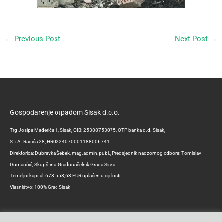
←
Previous Post
Next Post
→
Gospodarenje otpadom Sisak d.o.o.
Trg Josipa Mađerića 1, Sisak, OIB: 25388753075, OTP banka d.d. Sisak,
S. i A. Radića 28, HR0224070001188006741
Direktorica: Dubravka Šebek, mag.admin.publ., Predsjednik nadzornog odbora: Tomislav
Dumančić, Skupština: Gradonačelnik Grada Siska
Temeljni kapital: 678.558,63 EUR uplaćen u cijelosti
Vlasništvo: 100% Grad Sisak