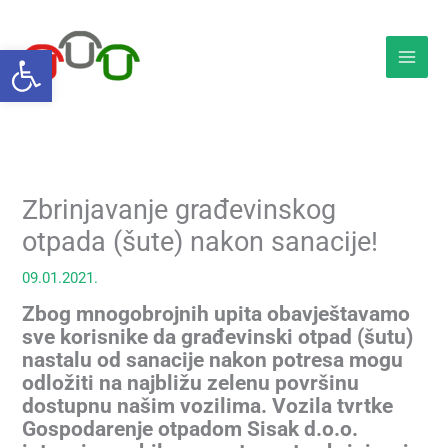
Skip
to
Open toolbar
content
Zbrinjavanje građevinskog
otpada (šute) nakon sanacije!
09.01.2021.
Zbog mnogobrojnih upita obavještavamo
sve korisnike da građevinski otpad (šutu)
nastalu od sanacije nakon potresa mogu
odložiti na najbližu zelenu površinu
dostupnu našim vozilima. Vozila tvrtke
Gospodarenje otpadom Sisak d.o.o.