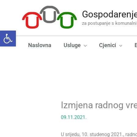
Skip
to
Gospodarenje
content
za postupanje s komunal
Open toolbar
Naslovna
Usluge
Cjenici
Izmjena radnog vr
09.11.2021.
U srijedu, 10. studenog 2021., radn