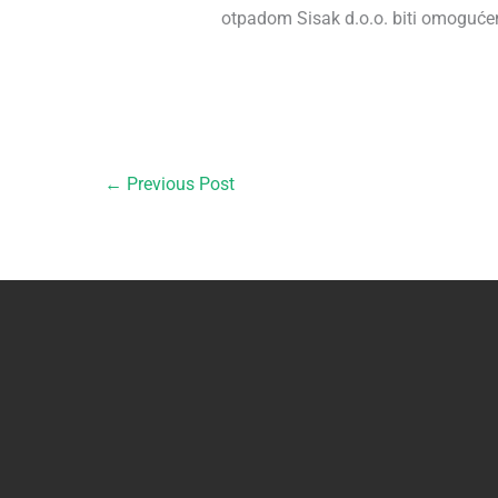
otpadom Sisak d.o.o. biti omoguće
←
Previous Post