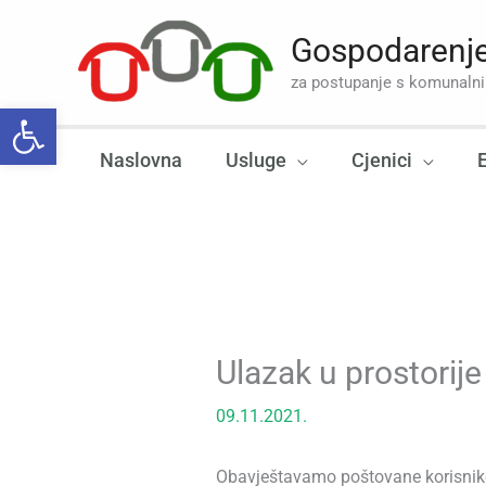
Skip
to
Gospodarenje
content
za postupanje s komunal
Open toolbar
Naslovna
Usluge
Cjenici
Ulazak u prostori
09.11.2021.
Obavještavamo poštovane korisnike i