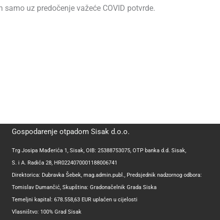
n samo uz predočenje važeće COVID potvrde.
Gospodarenje otpadom Sisak d.o.o.
Trg Josipa Mađerića 1, Sisak, OIB: 25388753075, OTP banka d.d. Sisak,
S. i A. Radića 28, HR0224070001188006741
Direktorica: Dubravka Šebek, mag.admin.publ., Predsjednik nadzornog odbora:
Tomislav Dumančić, Skupština: Gradonačelnik Grada Siska
Temeljni kapital: 678.558,63 EUR uplaćen u cijelosti
Vlasništvo: 100% Grad Sisak