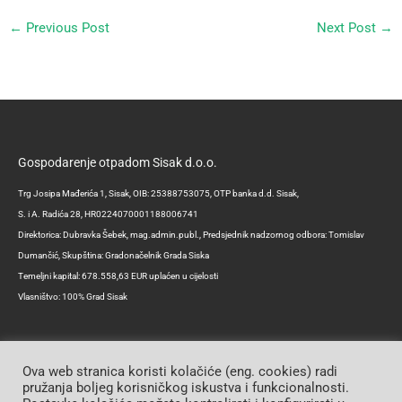
←
Previous Post
Next Post
→
Gospodarenje otpadom Sisak d.o.o.
Trg Josipa Mađerića 1, Sisak, OIB: 25388753075, OTP banka d.d. Sisak,
S. i A. Radića 28, HR0224070001188006741
Direktorica: Dubravka Šebek, mag.admin.publ., Predsjednik nadzornog odbora: Tomislav
Dumančić, Skupština: Gradonačelnik Grada Siska
Temeljni kapital: 678.558,63 EUR uplaćen u cijelosti
Vlasništvo: 100% Grad Sisak
Ova web stranica koristi kolačiće (eng. cookies) radi
pružanja boljeg korisničkog iskustva i funkcionalnosti.